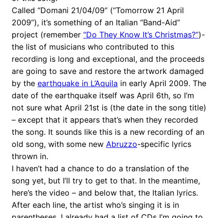
Called “Domani 21/04/09” (“Tomorrow 21 April
2009”), it’s something of an Italian “Band-Aid”
project (remember
“Do They Know It’s Christmas?”
)-
the list of musicians who contributed to this
recording is long and exceptional, and the proceeds
are going to save and restore the artwork damaged
by the
earthquake in L’Aquila
in early April 2009. The
date of the earthquake itself was April 6th, so I’m
not sure what April 21st is (the date in the song title)
– except that it appears that’s when they recorded
the song. It sounds like this is a new recording of an
old song, with some new
Abruzzo
-specific lyrics
thrown in.
I haven’t had a chance to do a translation of the
song yet, but I’ll try to get to that. In the meantime,
here’s the video – and below that, the Italian lyrics.
After each line, the artist who’s singing it is in
parentheses. I already had a list of CDs I’m going to