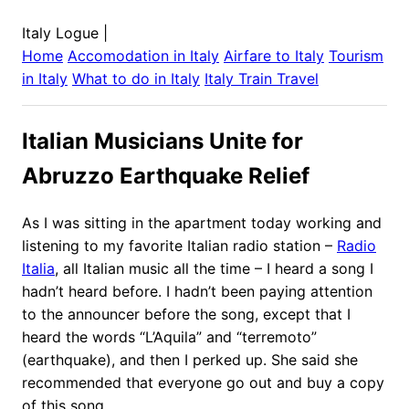
Italy Logue
|
Home
Accomodation in
Italy
Airfare to
Italy
Tourism
in
Italy
What to do in
Italy
Italy
Train Travel
Italian Musicians Unite for
Abruzzo Earthquake Relief
As I was sitting in the apartment today working and
listening to my favorite Italian radio station –
Radio
Italia
, all Italian music all the time – I heard a song I
hadn’t heard before. I hadn’t been paying attention
to the announcer before the song, except that I
heard the words “L’Aquila” and “terremoto”
(earthquake), and then I perked up. She said she
recommended that everyone go out and buy a copy
of this song.